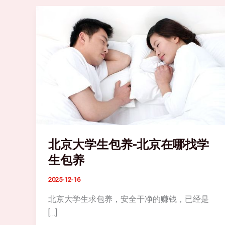
北京大学生包养-北京在哪找学
生包养
2025-12-16
北京大学生求包养，安全干净的赚钱，已经是
[…]