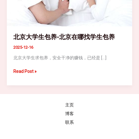
北京大学生包养-北京在哪找学生包养
2025-12-16
北京大学生求包养，安全干净的赚钱，已经是 […]
北
Read Post »
京
大
学
生
主页
包
博客
养-
北
联系
京
在