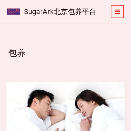
跳
至
SugarArk北京包养平台
内
容
包养