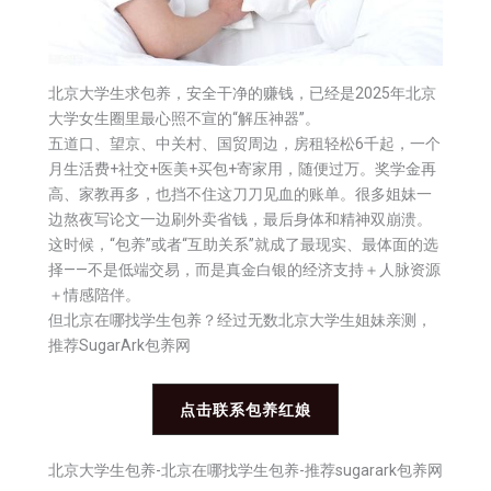
北京大学生求包养，安全干净的赚钱，已经是2025年北京
大学女生圈里最心照不宣的“解压神器”。
五道口、望京、中关村、国贸周边，房租轻松6千起，一个
月生活费+社交+医美+买包+寄家用，随便过万。奖学金再
高、家教再多，也挡不住这刀刀见血的账单。很多姐妹一
边熬夜写论文一边刷外卖省钱，最后身体和精神双崩溃。
这时候，“包养”或者“互助关系”就成了最现实、最体面的选
择——不是低端交易，而是真金白银的经济支持＋人脉资源
＋情感陪伴。
但北京在哪找学生包养？经过无数北京大学生姐妹亲测，
推荐SugarArk包养网
点击联系包养红娘
北京大学生包养-北京在哪找学生包养-推荐sugarark包养网