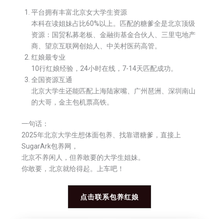
平台拥有丰富北京女大学生资源
本科在读姐妹占比60%以上。匹配的糖爹全是北京顶级
资源：国贸私募老板、金融街基金合伙人、三里屯地产
商、望京互联网创始人、中关村医药高管。
红娘最专业
10行红娘经验，24小时在线，7-14天匹配成功。
全国资源互通
北京大学生还能匹配上海陆家嘴、广州琶洲、深圳南山
的大哥，金主包机票高铁。
一句话：
2025年北京大学生想体面包养、找靠谱糖爹，直接上
SugarArk包养网，
北京不养闲人，但养敢要的大学生姐妹。
你敢要，北京就给得起。上车吧！
点击联系包养红娘