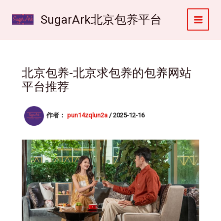
跳
至
SugarArk北京包养平台
内
容
北京包养-北京求包养的包养网站
平台推荐
作者：
pun14zqlun2a
/
2025-12-16